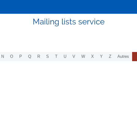
Mailing lists service
N
O
P
Q
R
S
T
U
V
W
X
Y
Z
Autres