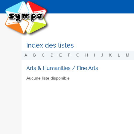
Index des listes
A
B
C
D
E
F
G
H
I
J
K
L
M
Arts & Humanities / Fine Arts
Aucune liste disponible